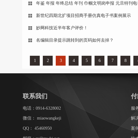
年鉴 年报 年终总结 年刊 巾帼文明岗申报 元旦特刊
新世纪四期北扩项目招商手册仿真电子书案例展示
妙网科技近半年客户评价！
名编辑目录提示跳转到的页码如何去掉？
1
2
3
4
5
6
7
8
联系我们
付
电话：0914-6328002
服
微信：
miaowangkeji
解
QQ：
45460950
案