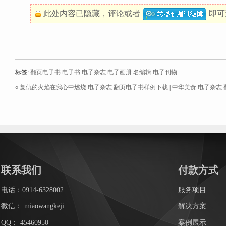
此处内容已隐藏，
评论
或者
即可
标签:
翻页电子书
电子书
电子杂志
电子画册
名编辑
电子刊物
«
复仇的火焰在我心中燃烧 电子杂志 翻页电子书样例下载
|
中华美食 电子杂志
联系我们
付款方式
电话：0914-6328002
服务项目
微信：
miaowangkeji
解决方案
QQ：
45460950
案例展示