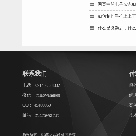
网页中的电子杂志如
如何制作手机上上下
什么是微杂志，什么
联系我们
付
电话：0914-6328002
服
微信：
miaowangkeji
解
QQ：
45460950
案
邮箱：m@mwkj.net
技
版权所有：© 2015-2020 妙网科技