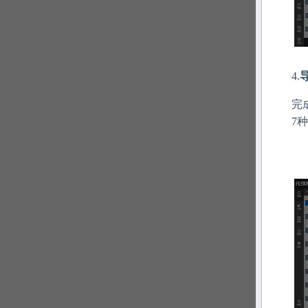
4.
完
7种