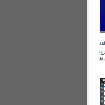
2
进
频