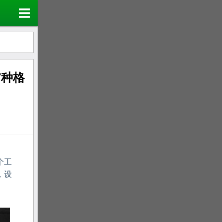
7种格
个工
，设