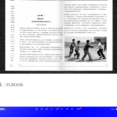
具：FLBOOK