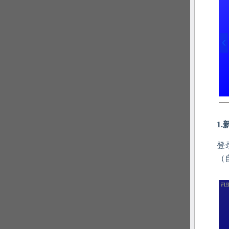
1
登
（