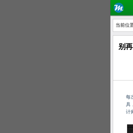
当前位置
别再
每
具
计