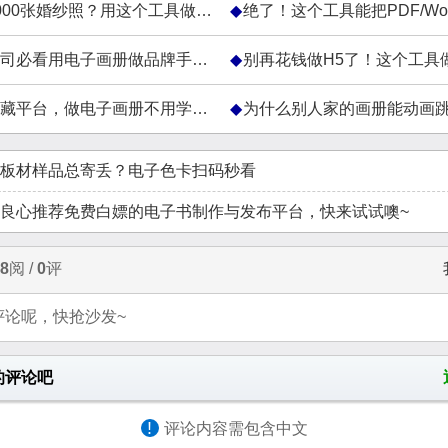
00张婚纱照？用这个工具做成电子相册
绝了！这个工具能把PDF/Word/PPT一键转
必看用电子画册做品牌手册，成本省一半
别再花钱做H5了！这个工具做的电子画册能
台，做电子画册不用学设计，模板覆盖90%行业
为什么别人家的画册能动画跳转？原来用了
板材样品总寄丢？电子色卡扫码秒看
良心推荐免费白嫖的电子书制作与发布平台，快来试试噢~
8
阅 /
0
评
评论呢，快抢沙发~
的评论吧
!
评论内容需包含中文