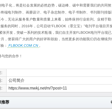
刊电子化，将是社会发展的必然趋势，碳达峰、碳中和需要我们的共同努
多终端电刊制作、画册设计、
电子杂志制作、电子书制作、书刊期刊排版
至今，无论从服务客户数量和质量上来看，始终保持行业前列。
业精于勤
服务的同时，2016年，公司启动“FLBOOK（
霏立宝
）”电刊平台项目开
紧张开发，突破一系列的技术瓶颈，我们自主开发FLBOOK电刊平台现
个月，便获得广大的用户的好评和鼓励，当然更多的功能我们仍在继续升
体验：
FLBOOK.COM.CN
。
待与您的合作！
:
:
公司简介
:
https://www.mwkj.net/m/?post=11
章推荐