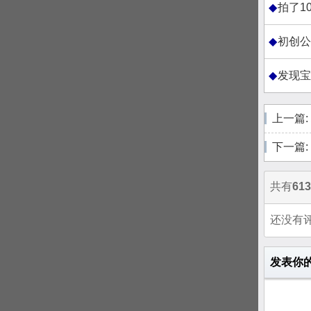
拍了10
初创公司
发现宝藏平
上一篇:
下一篇:
共有
613
还没有
发表你