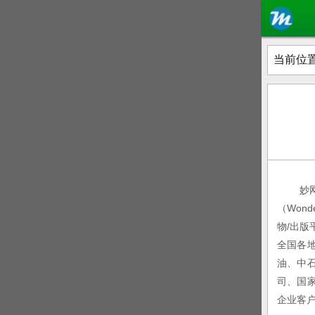
当前位置
妙网
（Wonde
物/出
全国各
油、中
司、国
企业客户