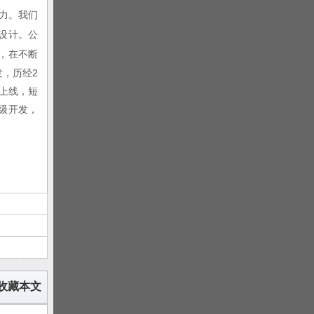
力。我们
设计
。公
，在不断
发，
历经2
已上线，短
级开发，
收藏本文