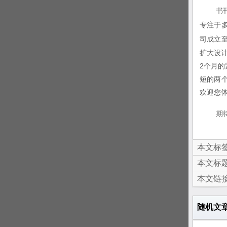
书
专注于
司成立
扩大设计
2个月的
短的两
欢迎您
期
本文标签
本文标题
本文链接
随机文