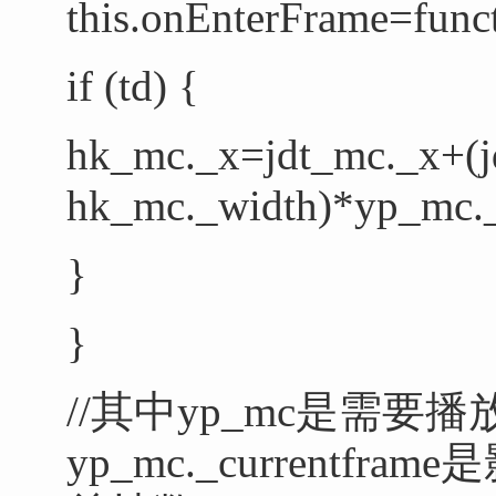
this.onEnterFrame=func
if (td) {
hk_mc._x=jdt_mc._x+(
hk_mc._width
)*yp_mc._
}
}
//其中
yp_mc是需要
yp_mc._currentfr