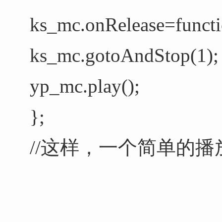
ks_mc.onRelease=functi
ks_mc.gotoAndStop(1);
yp_mc.play();
};
//这样，一个简单的