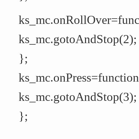
ks_mc.onRollOver=func
ks_mc.gotoAndStop(2);
};
ks_mc.onPress=function
ks_mc.gotoAndStop(3);
};