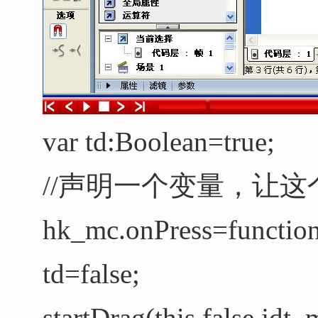
var td:Boolean=true;
//声明一个变量，让这个变
hk_mc.onPress=function
td=false;
startDrag(this,false,jdt