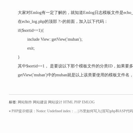
大家对Emlog有一定了解的，就知道Emlog日志模板文件是ech
在echo_log.php的顶部 ?>的前面，加入以下代码：
if($sortid==1){
include View::getView('muban');
exit;
}
其中$sortid==1， 是要设以下那个模板文件的分类ID，如果要多个分类使用该
getView('muban')中的muban就是以上该类要使用的模板文件
标签:
网站制作
网站建设
网站设计
HTML
PHP
EMLOG
«
PHP提示错误：Notice: Undefined index：...
|
JS里如何写入(混写)php和ASP代码