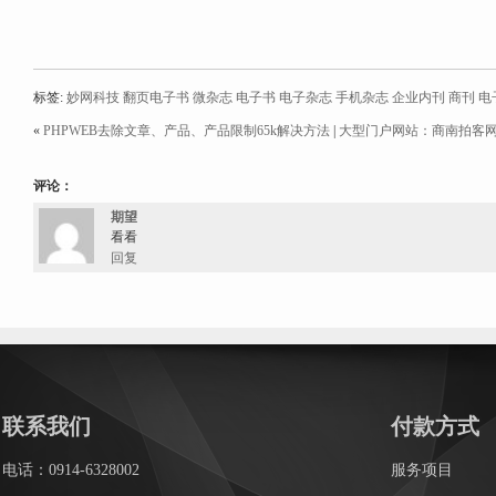
标签:
妙网科技
翻页电子书
微杂志
电子书
电子杂志
手机杂志
企业内刊
商刊
电
«
PHPWEB去除文章、产品、产品限制65k解决方法
|
大型门户网站：商南拍客
评论：
期望
看看
回复
联系我们
付款方式
电话：0914-6328002
服务项目